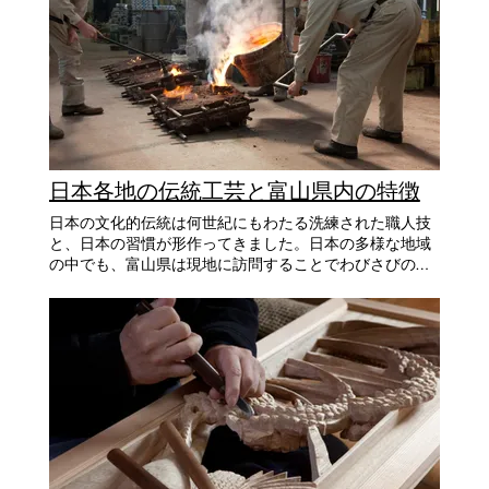
日本各地の伝統工芸と富山県内の特徴
日本の文化的伝統は何世紀にもわたる洗練された職人技
と、日本の習慣が形作ってきました。日本の多様な地域
の中でも、富山県は現地に訪問することでわびさびの哲
学と日本の信念と伝統のエッセンスを特に垣間見ること
ができます。 富山の伝統工芸の魅力 日本の工芸は、職人
と素材の間の精神的なつながりを具現化し、慎重に作ら
れた作品の一つ一つを通じて日本の歴史を反映していま
す。2025年現在、国が認める伝統工芸品は、243品目あり
ますが、大きくカテゴリー分けをすると、9つに分られま
す。 ・染織品 ・陶磁器 ・漆器 ・木工・竹工品 ・金工品
・仏壇・仏具 ・文具・和紙 ・貴石細工 ・その他 富山
県内には6品目もあり、47都道府県で見ると11位の品数に
なります。また、6品目の中には、各カテゴリーの中でト