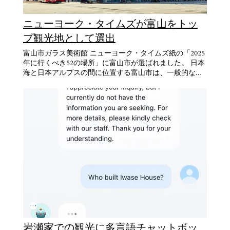
岡銅器 は、17世紀初頭に加賀藩二代目藩主・ 前田利長
山水を使って加工されたこの手漉き和紙は、卓越した強
が職人を招いたことにより発展しました。 精緻な装飾と
度と優雅な質感で称賛されており、自然の不完全さに美
ニューヨーク・タイムズが富山をトッ
優れた耐久性 を特徴とし、茶器、花瓶、仏具など幅広い
を見出すわびさびの原理を体現しています。 長い繊維は
製品が作られています。長い歴史の中で培われた技術と
非常に丈夫な紙を作り出し、歴史的に公文書に使用され
プ観光地として選出
美しさは、今なお受け継がれています。 2. 越中和紙（え
てきた一方、その繊細な美しさは日本の伝統を尊重する
富山市ガラス美術館 ニューヨーク・タイムズ紙の「2025
っちゅうわし） 越中和紙 は、約1300年の歴史を持つ富山
芸術的用途やインテリアデザインプロジェクトに最適で
年に行くべき52の場所」に富山市が選ばれました。 日本
の伝統的な手漉き和紙です。楮（こうぞ）の繊維を使用
す。各シートは熟練した日本の職人家族の世代を通じて
海と日本アルプスの間に位置する富山市は、一般的な観
し、 丈夫でありながら柔らかく、自然な風合い が魅力で
受け継がれてきた文化と伝統の物語を語っています。 漆
光地とは一線を画し、本物の日本文化を体験することが
す。書道用紙や包装紙、装飾品などさまざまな用途で用
器：日本の液体黄金 漆器と日本の漆箱は、日本で最も洗
できます。また富山市は、2024年の自然災害からの復興
いられ、その美しさと実用性が高く評価されています。
練された日本の芸術工芸伝統の一つを表しています。日
の一環として観光振興に力を入れている能登半島への玄
3. 井波彫刻（いなみちょうこく） 井波彫刻 は、18世紀
本の漆盆の作品と装飾品は漆塗りの古代芸術を示し、天
関口としての役割も担っています。 富山を代表する観光
に 瑞泉寺（ずいせんじ）の建立を契機に発展した伝統工
然漆の多重層が信じられないほどの深みと光沢を持つ表
名所の一つが、建築家・隈研吾氏が設計した 富山市ガラ
芸です。熟練の職人が木材に花や動物、神話に登場する
面を作り出しています。 これらの日本の漆器作品はしば
ス美術館 です。現代ガラスアートの魅力を堪能できるこ
生き物 を緻密に彫り込み、見事な装飾パネルや彫刻作品
しば螺鈿や金粉装飾を特徴とし、使用と年月とともに美
の建築の傑作は、アートファン必見のスポットとなって
を生み出します。現在では、井波彫刻は富山の 芸術的伝
しさが向上するという日本の伝統を体現しています。漆
います。 また、毎年9月に開催される「おわら風の盆」
統を象徴する工芸品 として広く知られています。 4. 庄
器の手入れと維持を取り巻く日本の儀式は、作られた物
も見逃せません。八尾地区の街並みを舞台に、伝統的な
川漆器（しょうがわしっき） 庄川漆器 の歴史は、 室町
体を尊重することについて日本が抱く信念と伝統の深さ
踊りと音楽が繰り広げられ、日本の豊かな文化遺産を垣
時代（1336〜1573年）にまで遡ります。職人たちは木製
を反映し、これらの作品を日本美術工芸の精神的側面を
間見ることができます。 おわら風の盆 富山の食文化も魅
品に何層にもわたる漆を丁寧に塗り重ね 、美しい光沢と
理解する人々にとって完璧なものにしています。 金粉蒔
力のひとつであり、 季節ごとのカレー が評判の「 スズ
高い耐久性を持つ製品を作り上げます。漆塗りの技法を
絵が施された、伝統的な漆塗りの茶道具。艶やかな漆と
キーマ 」や、 おでんとナチュラルワイン のユニークな
生かした お盆や飾り箱 など、多様な作品が生み出され、
繊細な意匠が、日本の美意識と職人技の結晶を物語りま
組み合わせを提供する「 飛騨 」など、地元の味を楽しめ
現在も愛され続けています。 課題と保存への取り組み 歴
す。 井波彫刻：三次元の詩 井波彫刻は日本の工芸の卓越
る飲食店が点在しています。 ニューヨーク・タイムズに
史的価値の高い富山の伝統工芸ですが、 職人の減少や消
性を定義する並外れた彫刻技術を実証しています。神聖
岩瀬家での観光に多言語チャットボッ
富山が選ばれたことは、観光客で溢れる定番スポットと
費者の嗜好の変化 といった課題にも直面しています。し