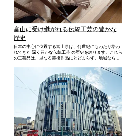
ップシェアを占めるものや、他の地域にない唯一無二の
技術があります。 富山県は、雄大な日本アルプスと日
本海の間に位置し、400年以上にわたって卓越した日本の
芸術工芸を育んできました。日本の文化的伝統を保存し
ながら現代的な応用を受け入れるこの地域は、本物の日
富山に受け継がれる伝統工芸の豊かな
本の工芸体験に興味のある人々にとっての宝庫となって
います。 富山の伝統工芸品 高岡銅器：日本金工の傑作
歴史
高岡銅器は日本の職人金工の頂点を表し、この地域の豊
日本の中心に位置する富山県は、何世紀にもわたり培わ
かな日本の歴史の一部として1609年に確立されました。
れてきた 深く豊かな伝統工芸 の歴史を誇ります。これら
これらの非凡な作品は、銅、真鍮、青銅を用いた伝統的
の工芸品は、単なる芸術作品にとどまらず、地域ならで
な鋳造技術を示し、深い森の緑から豊かなチョコレート
はの 自然資源、気候、文化的背景 を映し出す存在でもあ
色まで独特の錆色で有名な作品を創造しています。 熟練
ります。精巧な金属工芸から繊細な織物に至るまで、富
の職人は時代を超えた手法を用いて仏具から現代彫刻ま
山の伝統工芸は 職人たちの創造力とたくましさの証 とし
であらゆるものを制作し、各作品は日本が大切にする信
て、今もなお息づいています。 富山の伝統工芸の歴史
念と伝統を反映しています。精緻な表面処理と芸術的デ
は、江戸時代（1603〜1868年）にまで遡ります。この時
ザインは、どの空間にも静寂と自然の美をもたらす本物
代、富山は商業と文化の重要な拠点として繁栄し、工芸
のわびさび装飾を求めるインテリアデザイン愛好家にと
の発展にも大きく寄与しました。日本海と山々に囲まれ
って、これらの銅製品を完璧なものにしています。 富山
た地理的環境は、地域独自の工芸文化を形成する要因と
県高岡市の鋳物工場で、伝統的な砂型に溶けた金属を流
なりました。例えば、 陶芸に適した良質な粘土 や、 染
し込む職人たち。400年以上続く高岡銅器のものづくり文
色に適した清らかな川の水 など、富山の豊かな自然資源
化が息づいています。 越中和紙：伝統的日本紙の芸術 越
が、職人たちの技術を磨くための大切な基盤となってい
中和紙は紙の形での日本の織物芸術の美しさを例証し、
たのです。 富山を代表する伝統工芸 1. 高岡銅器（たか
持続可能な実践を通じて日本の習慣を保存する地域の取
おかどうき） 富山を代表する伝統工芸のひとつである 高
り組みを示しています。楮の樹皮を水晶のように澄んだ