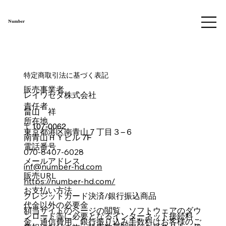
Number
特定商取引法に基づく表記
販売事業者
レイワセダ株式会社
責任者
畠山 祥
所在地
〒107-0062
東京都港区南青山７丁目３−６
南青山ＨＹビル 7F
電話番号
070-8407-6028
メールアドレス
inf@number-hd.com
販売URL
https://number-hd.com/
お支払い方法
クレジットカード決済/銀行振込
商品
代金以外の必要金
額
当サイトのページの閲覧、ソフトウェアのダウ
ンロード等に必要となるインターネット接続料
金、通信費用、銀行振り込み手数料はお客様のご